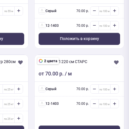
Серый
70.00 р.
12-1403
70.00 р.
ну
Положить в корзину
2 цвета
гр 280см
АНТИСЛИП 220 см СТАРС
от
70.00 р.
/ м
Серый
70.00 р.
12-1403
70.00 р.