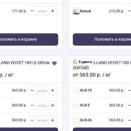
171.00 р.
белый
212.00 р.
оложить в корзину
Положить в корзи
3 цвета
AND VEIVET 180 гр 280см
ВЕЛЮР HOLLAND VEIVET 180 
(КИТАЙ)
р.
/ кг
от
363.00 р.
/ кг
363.00 р.
HLR-75
363.00 р.
363.00 р.
HLR-5
363.00 р.
363.00 р.
HLR-26
363.00 р.