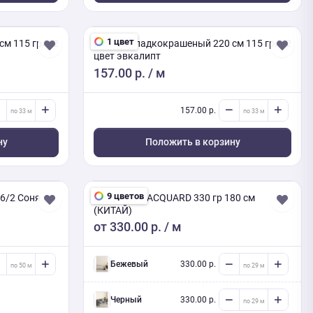
1 цвет
см 115 гр/м2
Поплин гладкокрашеный 220 см 115 гр/м2
цвет эвкалипт
157.00 р.
/ м
157.00 р.
ну
Положить в корзину
9 цветов
86/2 Соня
CHENILLE JACQUARD 330 гр 180 см
(КИТАЙ)
от
330.00 р.
/ м
Бежевый
330.00 р.
Черный
330.00 р.