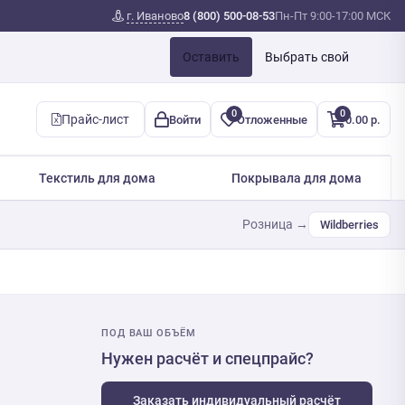
г. Иваново
8 (800) 500-08-53
Пн-Пт 9:00-17:00 МСК
Оставить
Выбрать свой
0
0
Прайс-лист
Войти
Отложенные
0.00 р.
Текстиль для дома
Покрывала для дома
Розница →
Wildberries
ПОД ВАШ ОБЪЁМ
Нужен расчёт и спецпрайс?
Заказать индивидуальный расчёт