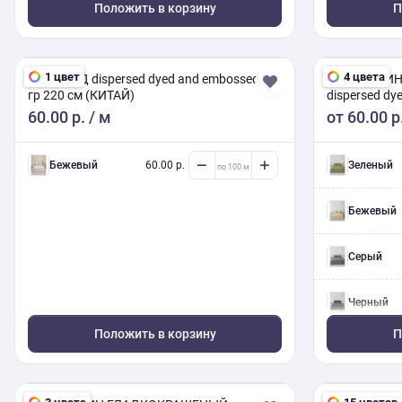
Положить в корзину
П
1 цвет
4 цвета
ЖАККАРД dispersed dyed and embossed 90
ПОЛИСАТИН
гр 220 см (КИТАЙ)
dispersed dy
60.00 р.
/ м
от
60.00 р
Бежевый
60.00 р.
Зеленый
Бежевый
Серый
Черный
Положить в корзину
П