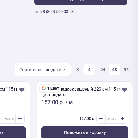
или
8 (800) 500-08-53
Сортировка:
по дате
3
4
24
48
96
1 цвет
см 115 гр/м2
Поплин гладкокрашеный 220 см 115 гр/м2
цвет индиго
157.00 р.
/ м
157.00 р.
ну
Положить в корзину