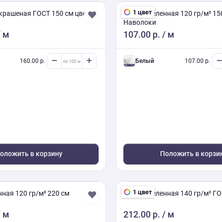
330.00 р.
Белый
330.00 р.
1 цвет
крашеная ГОСТ 150 см цвет
Бязь отбеленная 120 гр/м² 15
Наволоки
 м
107.00 р.
/ м
й
330.00 р.
Молочный
330.00 р.
330.00 р.
Серый
330.00 р.
160.00 р.
белый
107.00 р.
330.00 р.
Бежевый
330.00 р.
оложить в корзину
Положить в корзи
1 цвет
ная 120 гр/м² 220 см
Бязь отбеленная 140 гр/м² ГО
 м
212.00 р.
/ м