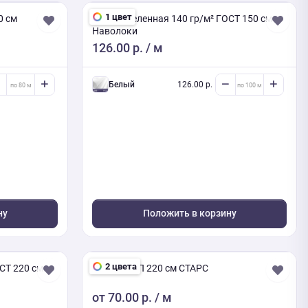
1 цвет
0 см
Бязь отбеленная 140 гр/м² ГОСТ 150 см
Наволоки
126.00 р.
/ м
белый
126.00 р.
ну
Положить в корзину
2 цвета
СТ 220 см
АНТИСЛИП 220 см СТАРС
от
70.00 р.
/ м