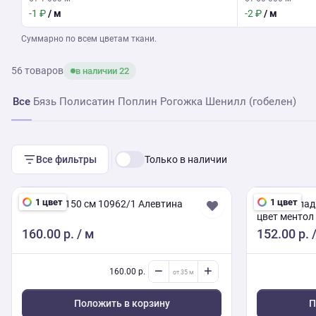
-1 ₽
/ м
-2 ₽
/ м
Суммарно по всем цветам ткани.
56 товаров
в наличии 22
Все
Бязь
Полисатин
Поплин
Рогожка
Шенилл (гобелен)
Все фильтры
Только в наличии
1 цвет
1 цвет
Рогожка 150 см 10962/1 Алевтина
Поплин глад
цвет ментол
160.00 р.
/ м
152.00 р.
/
160.00 р.
Положить в корзину
П