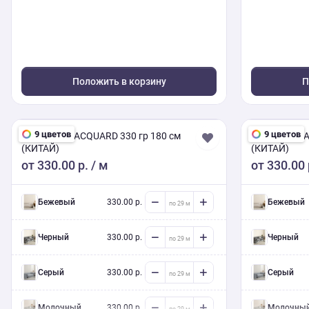
Положить в корзину
П
9 цветов
9 цветов
CHENILLE JACQUARD 330 гр 180 см
CHENILLE JA
(КИТАЙ)
(КИТАЙ)
от
330.00 р.
/ м
от
330.00 
Бежевый
330.00 р.
Бежевый
Черный
330.00 р.
Черный
Серый
330.00 р.
Серый
Молочный
330.00 р.
Молочны