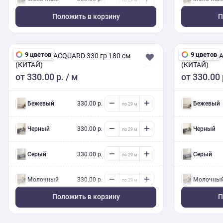
Положить в корзину
П
Молочный
330.00 р.
Молочны
Белый
330.00 р.
Белый
9 цветов
9 цветов
CHENILLE JACQUARD 330 гр 180 см
CHENILLE JA
(КИТАЙ)
(КИТАЙ)
от
330.00 р.
/ м
от
330.00 
Молочный
330.00 р.
Молочны
Серый
330.00 р.
Серый
Бежевый
330.00 р.
Бежевый
Бежевый
330.00 р.
Бежевый
Черный
330.00 р.
Черный
Серый
330.00 р.
Серый
Молочный
330.00 р.
Молочны
Положить в корзину
П
Молочный
330.00 р.
Молочны