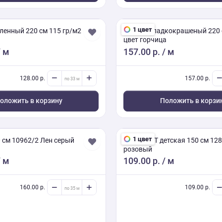
1 цвет
ленный 220 см 115 гр/м2
Поплин гладкокрашеный 220 
цвет горчица
 м
157.00 р.
/ м
128.00 р.
157.00 р.
оложить в корзину
Положить в корзи
1 цвет
 см 10962/2 Лен серый
Бязь ГОСТ детская 150 см 12
розовый
 м
109.00 р.
/ м
160.00 р.
109.00 р.