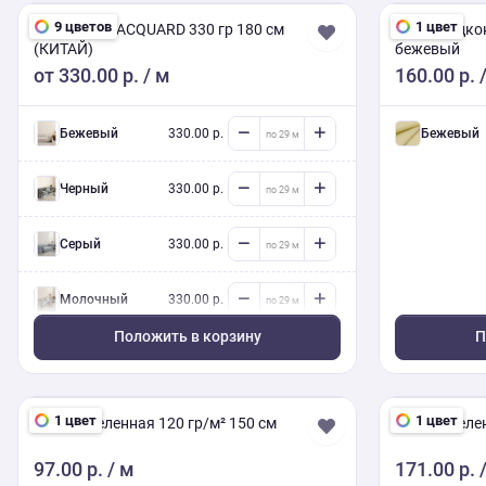
Белый
330.00 р.
Белый
9 цветов
1 цвет
CHENILLE JACQUARD 330 гр 180 см
Бязь гладко
(КИТАЙ)
бежевый
от
330.00 р.
/ м
160.00 р.
/
Молочный
330.00 р.
Молочны
Серый
330.00 р.
Серый
Бежевый
330.00 р.
бежевый
Бежевый
330.00 р.
Бежевый
Черный
330.00 р.
Серый
330.00 р.
Молочный
330.00 р.
Положить в корзину
П
Молочный
330.00 р.
Белый
330.00 р.
1 цвет
1 цвет
Бязь отбеленная 120 гр/м² 150 см
Бязь отбелен
97.00 р.
/ м
171.00 р.
/
Молочный
330.00 р.