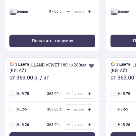
Серый
330.00 р.
белый
97.00 р.
белый
Бежевый
330.00 р.
Положить в корзину
П
3 цвета
3 цвета
ВЕЛЮР HOLLAND VEIVET 180 гр 280см
ВЕЛЮР HOLL
(КИТАЙ)
(КИТАЙ)
от
363.00 р.
/ кг
от
363.00 
HLR-75
363.00 р.
HLR-75
HLR-5
363.00 р.
HLR-5
HLR-26
363.00 р.
HLR-26