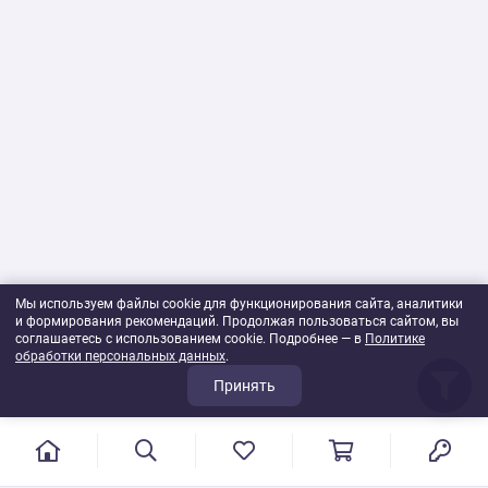
удобным способом хранения и транспортировки тканных
материалов являются рулоны. Поэтому Вселенная текстиля
рада предложить материю именно в рулонах.
Постельные ткани оптом от
Вселенной Текстиля
К ним относятся: бязь, поплин, сатин-твилл, гобелен, велюр,
интерлок, кулирки, махра, микрофибра, перкаль, полисатин,
полиэсер, полулен, сатин, ситец, фланель. Чем больше будет
заказанная партия – тем дешевле вам обойдется каждый
погонный метр. Потому что брать оптовыми
партиями действительно выгоднее!
Мы используем файлы cookie для функционирования сайта, аналитики
и формирования рекомендаций. Продолжая пользоваться сайтом, вы
соглашаетесь с использованием cookie. Подробнее — в
Политике
обработки персональных данных
.
Принять