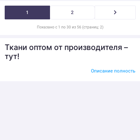
1
2
Показано с 1 по 30 из 56 (страниц: 2)
Ткани оптом от производителя –
тут!
Для того, чтобы отшить то или иное текстильное изделие,
Описание полность
помимо швейного оборудования и необходимых навыков,
нужен подходящий материал. Обычно для этого швейные
производства закупают тканное полотно в рулонах. Затем из
этого материала режут крой, из которого отшивают готовую
продукцию.
Ткани для постельного белья
лучше брать оптом
Швейные фабрики и цеха – промышленные предприятия,
поэтому у них есть постоянная потребность в сырье. Наиболее