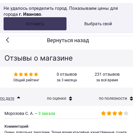
Не удалось определить город. Показываем цены для
города
г. Иваново
.
Опт •
от 10 000 ₽
Оставить
Выбрать свой
Розница → WB
Вернуться назад
Отзывы о магазине
0 отзывов
231 отзывов
Общий рейтинг
за 3 месяца
за всё время
по дате
по оценке
по полезности
Морозова С. А. –
3 заказа
Комментарий:
Очень довольна заказами. Ткани яркие красивые, качественные, сшила