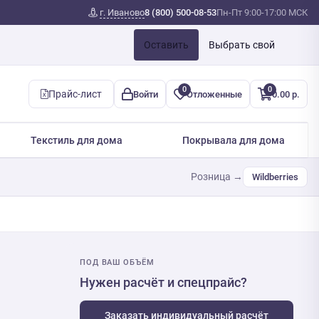
г. Иваново
8 (800) 500-08-53
Пн-Пт 9:00-17:00 МСК
Оставить
Выбрать свой
0
0
Прайс-лист
Войти
Отложенные
0.00 р.
Текстиль для дома
Покрывала для дома
Розница →
Wildberries
ПОД ВАШ ОБЪЁМ
Нужен расчёт и спецпрайс?
Заказать индивидуальный расчёт