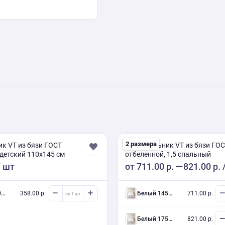
2 размера
к VT из бязи ГОСТ
Пододеяльник VT из бязи ГО
 детский 110х145 см
отбеленной, 1,5 спальный
 шт
от
711.00 р.
821.00 р.
м
358.00 р.
белый 145/215 см
711.00 р.
белый 175/215 см
821.00 р.