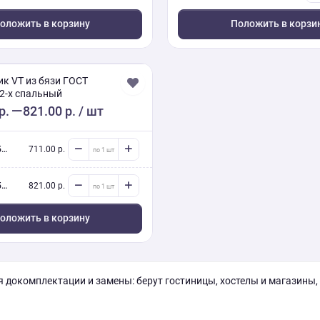
оложить в корзину
Положить в корзи
к VT из бязи ГОСТ
 2-x спальный
р.
821.00 р.
/ шт
м
711.00 р.
м
821.00 р.
оложить в корзину
 докомплектации и замены: берут гостиницы, хостелы и магазины,