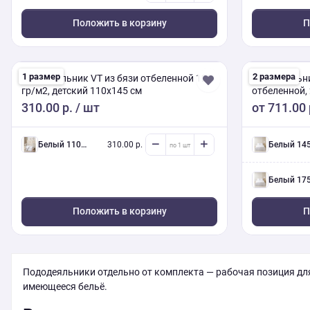
Положить в корзину
П
1 размер
2 размера
Пододеяльник VT из бязи отбеленной 120
Пододеяльни
гр/м2, детский 110х145 см
отбеленной,
310.00 р.
/ шт
от
711.00 
белый 110/145 см
310.00 р.
белый 145/215 с
белый 175/215 с
Положить в корзину
П
Пододеяльники отдельно от комплекта — рабочая позиция для
имеющееся бельё.