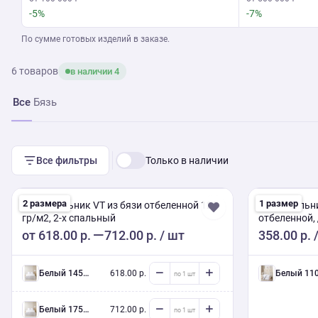
-5%
-7%
По сумме готовых изделий в заказе.
6 товаров
в наличии 4
Все
Бязь
Все фильтры
Только в наличии
2 размера
1 размер
Пододеяльник VT из бязи отбеленной 120
Пододеяльни
гр/м2, 2-x спальный
отбеленной,
от
618.00 р.
712.00 р.
/ шт
358.00 р.
/
белый 145/215 см
618.00 р.
белый 110/145 с
белый 175/215 см
712.00 р.