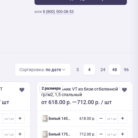
или
8 (800) 500-08-53
Сортировка:
по дате
3
4
24
48
96
2 размера
СТ
Пододеяльник VT из бязи отбеленной 120
гр/м2, 1,5 спальный
/ шт
от
618.00 р.
712.00 р.
/ шт
белый 145/215 см
618.00 р.
белый 175/215 см
712.00 р.