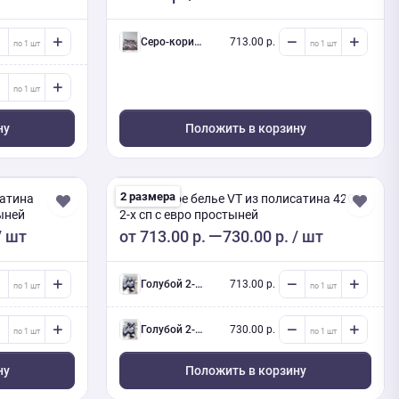
Серо-коричневый 2-х сп евро (Люкс) с нав.
713.00 р.
ну
Положить в корзину
2 размера
сатина
Постельное белье VT из полисатина 4204
тыней
2-х сп с евро простыней
/ шт
от
713.00 р.
730.00 р.
/ шт
голубой 2-х сп евро (Люкс) с нав.
713.00 р.
голубой 2-х сп евро (Люкс) с нав.
730.00 р.
ну
Положить в корзину