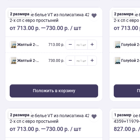
2 размера
2 размера
Постельное белье VT из полисатина 4256
Постельное 
2-х сп с евро простыней
2-х сп с евр
от
713.00 р.
730.00 р.
/ шт
от
713.00 
желтый 2-х сп евро (Люкс) с нав.
713.00 р.
голубой 2-х сп евро (Люкс) с нав
желтый 2-х сп евро (Люкс) с нав.
730.00 р.
голубой 2-х сп евро (Люкс) с нав
Положить в корзину
П
2 размера
1 размер
Постельное белье VT из полисатина 4236
Постельное 
2-х сп с евро простыней
4359+11979-
П-12/Пр-1/Н
от
713.00 р.
730.00 р.
/ шт
827.00 р.
/