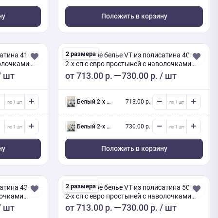
ну
Положить в корзину
2 размера
сатина 4102
Постельное белье VT из полисатина 4050
волочками
2-х сп с евро простыней с наволочками
70х70
/ шт
от
713.00 р.
730.00 р.
/ шт
белый 2-х сп евро (Люкс) с нав.
713.00 р.
белый 2-х сп евро (Люкс) с нав.
730.00 р.
ну
Положить в корзину
2 размера
атина 43-8 2-
Постельное белье VT из полисатина 5044
лочками
2-х сп с евро простыней с наволочками
50х70
/ шт
от
713.00 р.
730.00 р.
/ шт