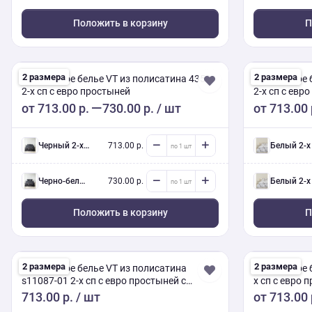
Положить в корзину
П
2 размера
2 размера
Постельное белье VT из полисатина 4359
Постельное 
2-х сп с евро простыней
2-х сп с евр
70х70
от
713.00 р.
730.00 р.
/ шт
от
713.00 
черный 2-х сп евро (Люкс) с нав.
713.00 р.
белый 2-х сп евро (Люкс) с нав
черно-белый 2-х сп евро (Люкс) с нав.
730.00 р.
белый 2-х сп евро (Люкс) с нав
Положить в корзину
П
2 размера
2 размера
Постельное белье VT из полисатина
Постельное б
s11087-01 2-х сп с евро простыней с
х сп с евро
наволочкой 50х70
70х70
713.00 р.
/ шт
от
713.00 