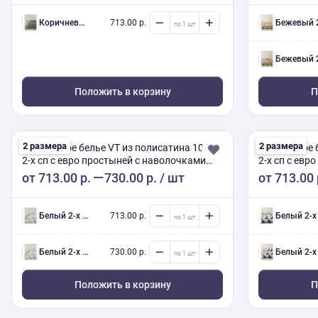
коричневый 2-х сп евро (Люкс) с нав.
713.00 р.
бежевый 2-х сп евро (Люкс) с н
бежевый 2-х сп евро (Люкс) с н
Положить в корзину
П
2 размера
2 размера
Постельное белье VT из полисатина 10884
Постельное 
2-х сп с евро простыней с наволочками
2-х сп с евр
50х70
50х70
от
713.00 р.
730.00 р.
/ шт
от
713.00 
белый 2-х сп евро (Люкс) с нав.
713.00 р.
белый 2-х сп евро (Люкс) с нав
белый 2-х сп евро (Люкс) с нав.
730.00 р.
белый 2-х сп евро (Люкс) с нав
Положить в корзину
П