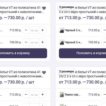
2 размера
белье VT из полисатина 4102
Постельное белье VT из поли
о простыней с наволочками
2-х сп с евро простыней с на
70х70
р.
730.00 р.
/ шт
от
713.00 р.
730.00 р.
в.
713.00 р.
черный 2-х сп евро (Люкс) с нав.
713.00 р.
в.
730.00 р.
черный 2-х сп евро (Люкс) с нав.
730.00 р.
оложить в корзину
Положить в корзи
2 размера
белье VT из полисатина 4150
Постельное белье VT из полис
о простыней с наволочками
24/2 2-х сп с евро простыней с
наволочками 50/70
р.
730.00 р.
/ шт
от
713.00 р.
730.00 р.
713.00 р.
темно-серый 2-х сп евро (Люкс) с нав.
713.00 р.