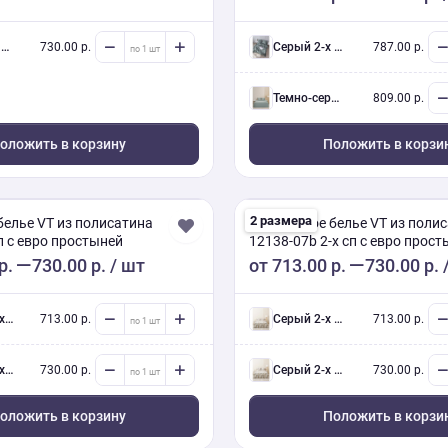
.
730.00 р.
серый 2-х сп евро (Люкс) с нав.
787.00 р.
темно-серый 2-х сп евро (Люкс) с нав.
809.00 р.
оложить в корзину
Положить в корзи
2 размера
белье VT из полисатина
Постельное белье VT из поли
п с евро простыней
12138-07b 2-х сп с евро прос
р.
730.00 р.
/ шт
от
713.00 р.
730.00 р.
ав.
713.00 р.
серый 2-х сп евро (Люкс) с нав.
713.00 р.
ав.
730.00 р.
серый 2-х сп евро (Люкс) с нав.
730.00 р.
оложить в корзину
Положить в корзи