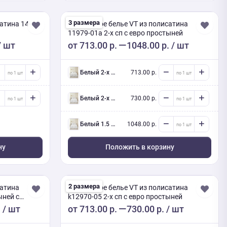
3 размера
атина 14-
Постельное белье VT из полисатина
11979-01a 2-х сп с евро простыней
/ шт
от
713.00 р.
1048.00 р.
/ шт
белый 2-х сп евро (Люкс) с нав.
713.00 р.
белый 2-х сп евро (Люкс) с нав.
730.00 р.
белый 1.5 сп с 2мя нав 70/70
1048.00 р.
ну
Положить в корзину
2 размера
сатина
Постельное белье VT из полисатина
ыней с
k12970-05 2-х сп с евро простыней
.
/ шт
от
713.00 р.
730.00 р.
/ шт