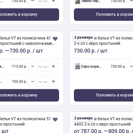
.
730.00 р.
темно-серый 2-х сп евро (Люкс) с нав.
730.00 р.
оложить в корзину
Положить в корзи
2 размера
белье VT из полисатина 4359
Постельное белье VT из поли
о простыней с наволочками
2-х сп с евро простыней
р.
730.00 р.
/ шт
730.00 р.
/ шт
ав.
713.00 р.
Серо-коричневый 2-х сп евро (Люкс) с нав.
730.00 р.
730.00 р.
оложить в корзину
Положить в корзи
2 размера
белье VT из полисатина 5704-
Постельное белье VT из полис
вро простыней
4402 2-х сп с евро простыней
 шт
от
787.00 р.
809.00 р.