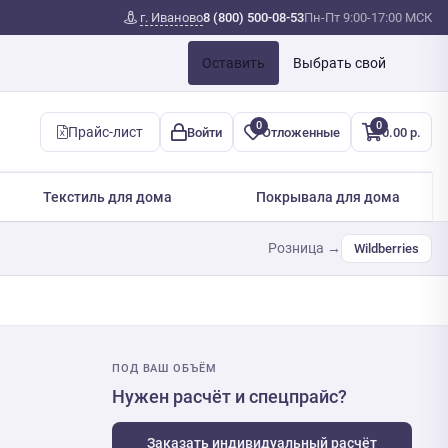
г. Иваново
8 (800) 500-08-53
Пн-Пт 9:00-17:00 МСК
Оставить
Выбрать свой
0
0
Прайс-лист
Войти
Отложенные
0.00 р.
Текстиль для дома
Покрывала для дома
Розница →
Wildberries
ПОД ВАШ ОБЪЁМ
Нужен расчёт и спецпрайс?
Заказать индивидуальный расчёт