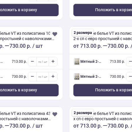
оложить в корзину
Положить в корзи
2 размера
белье VT из полисатина 10884
Постельное белье VT из поли
о простыней с наволочками
2-х сп с евро простыней с на
70х70
р.
730.00 р.
/ шт
от
713.00 р.
730.00 р.
.
713.00 р.
Мятный 2-х сп евро (Люкс) с нав.
713.00 р.
.
730.00 р.
Мятный 2-х сп евро (Люкс) с нав.
730.00 р.
оложить в корзину
Положить в корзи
2 размера
елье VT из полисатина 43-8 2-
Постельное белье VT из полис
 простыней с наволочками
х сп с евро простыней с наво
50х70
р.
730.00 р.
/ шт
от
713.00 р.
730.00 р.