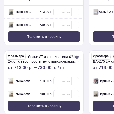
темно-серый 2-х сп евро (Люкс) с нав.
713.00 р.
белый 2-х сп евро (Люкс) с нав
темно-серый 2-х сп евро (Люкс) с нав.
730.00 р.
Положить в корзину
П
2 размера
2 размера
Постельное белье VT из полисатина 4236
Постельное 
2-х сп с евро простыней с наволочками
ДА-275 2-х с
50/70
от
713.00 р.
730.00 р.
/ шт
от
713.00 
темно-бежевый 2-х сп евро (Люкс) с нав.
713.00 р.
черный 2-х сп евро (Люкс) с н
темно-бежевый 2-х сп евро (Люкс) с нав.
730.00 р.
черный 2-х сп евро (Люкс) с н
Положить в корзину
П