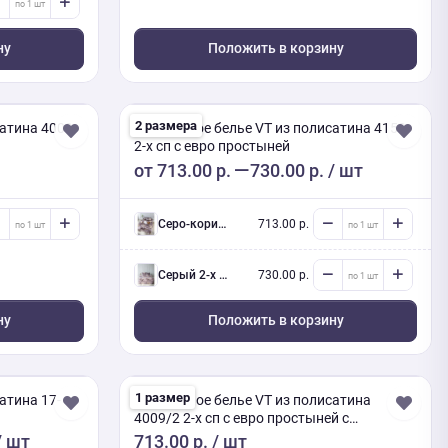
ну
Положить в корзину
2 размера
сатина 4009
Постельное белье VT из полисатина 4150
2-х сп с евро простыней
от
713.00 р.
730.00 р.
/ шт
Серо-коричневый 2-х сп евро (Люкс) с нав.
713.00 р.
серый 2-х сп евро (Люкс) с нав.
730.00 р.
ну
Положить в корзину
1 размер
атина 17-
Постельное белье VT из полисатина
4009/2 2-х сп с евро простыней с
наволочками 50/70
/ шт
713.00 р.
/ шт