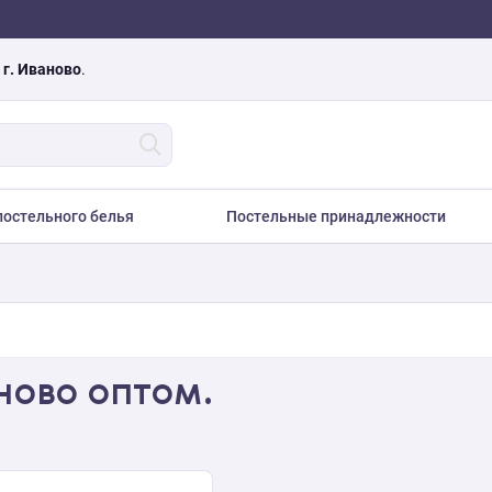
а
г. Иваново
.
остельного белья
Постельные принадлежности
ново оптом.