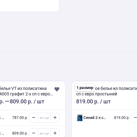
1 размер
белье VT из полисатина
Постельное белье из полисати
005 графит 2-х сп с евро
сп с евро простыней
р.
809.00 р.
/ шт
819.00 р.
/ шт
ав.
787.00 р.
синий 2-х сп евро (Люкс) с нав.
819.00 р.
ав.
809.00 р.