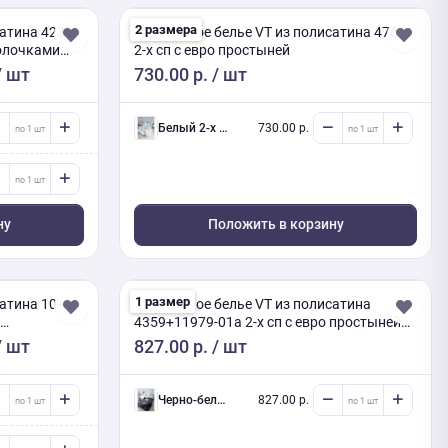
2 размера
сатина 4239
Постельное белье VT из полисатина 4761
волочками
2-х сп с евро простыней
/ шт
730.00 р.
/ шт
белый 2-х сп евро (Люкс) с нав.
730.00 р.
ну
Положить в корзину
1 размер
атина 10-
Постельное белье VT из полисатина
4359+11979-01a 2-х сп с евро простыней
П-12/Пр-2/Н7-2
/ шт
827.00 р.
/ шт
черно-белый 2-х сп евро (Люкс) с нав.
827.00 р.