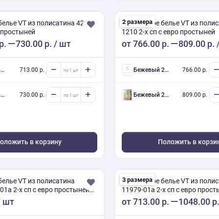
2 размера
белье VT из полисатина 4255
Постельное белье VT из полис
о простыней
1210 2-х сп с евро простыней
р.
730.00 р.
/ шт
от
766.00 р.
809.00 р.
.
713.00 р.
бежевый 2-х сп евро (Люкс) с нав.
766.00 р.
.
730.00 р.
бежевый 2-х сп евро (Люкс) с нав.
809.00 р.
оложить в корзину
Положить в корзи
3 размера
белье VT из полисатина
Постельное белье VT из поли
01a 2-х сп с евро простыней
11979-01a 2-х сп с евро прост
7-2
наволочками 50/70
 шт
от
713.00 р.
1048.00 р