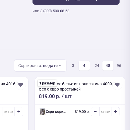
или
8 (800) 500-08-53
Сортировка:
по дате
3
4
24
48
96
1 размер
на 4016 2-х
Постельное белье из полисатина 4009/2 2-
х сп с евро простыней
819.00 р.
/ шт
Серо-коричневый 2-х сп евро (Люкс) с нав.
819.00 р.