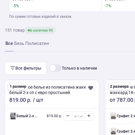
-5%
-7%
По сумме готовых изделий в заказе.
151 товар
в наличии 90
Все
Бязь
Полисатин
Все фильтры
Только в наличии
1 размер
2 размера
Постельное белье из полисатина жаккард
Постельное 
белый 2-х сп с евро простыней
жаккард 18-4
простыней
819.00 р.
/ шт
от
787.00 
белый 2-х сп евро (Люкс) с нав.
819.00 р.
Графит 2-х сп евро (Люкс) с н
Графит 2-х сп евро (Люкс) с н