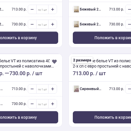
ав.
713.00 р.
бежевый 2-х сп евро (Люкс) с нав.
713.00 р.
ав.
730.00 р.
бежевый 2-х сп евро (Люкс) с нав.
730.00 р.
оложить в корзину
Положить в корзи
2 размера
белье VT из полисатина 4050
Постельное белье VT из поли
о простыней с наволочками
2-х сп с евро простыней с на
50х70
р.
730.00 р.
/ шт
713.00 р.
/ шт
.
713.00 р.
сиреневый 2-х сп евро (Люкс) с нав.
713.00 р.
.
730.00 р.
оложить в корзину
Положить в корзи