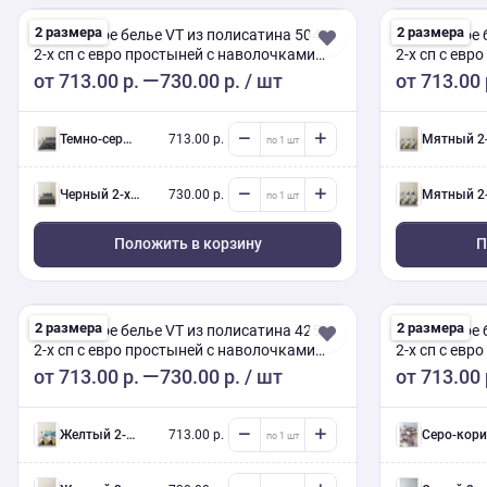
2 размера
2 размера
Постельное белье VT из полисатина 5044
Постельное 
2-х сп с евро простыней с наволочками
2-х сп с евр
70х70
50х70
от
713.00 р.
730.00 р.
/ шт
от
713.00 
темно-серый 2-х сп евро (Люкс) с нав.
713.00 р.
Мятный 2-х сп евро (Люкс) с на
черный 2-х сп евро (Люкс) с нав.
730.00 р.
Мятный 2-х сп евро (Люкс) с на
Положить в корзину
П
2 размера
2 размера
Постельное белье VT из полисатина 4256
Постельное 
2-х сп с евро простыней с наволочками
2-х сп с евр
50/70
50/70
от
713.00 р.
730.00 р.
/ шт
от
713.00 
желтый 2-х сп евро (Люкс) с нав.
713.00 р.
Серо-коричневый 2-х сп евро (Люкс) с нав.