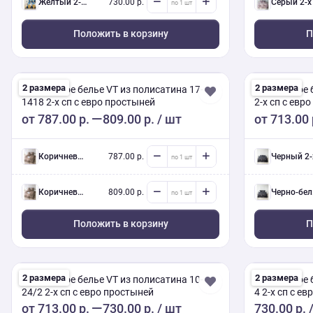
желтый 2-х сп евро (Люкс) с нав.
730.00 р.
серый 2-х сп евро (Люкс) с нав
Положить в корзину
П
2 размера
2 размера
Постельное белье VT из полисатина 17-
Постельное 
1418 2-х сп с евро простыней
2-х сп с евр
50/70
от
787.00 р.
809.00 р.
/ шт
от
713.00 
коричневый 2-х сп евро (Люкс) с нав.
787.00 р.
черный 2-х сп евро (Люкс) с н
коричневый 2-х сп евро (Люкс) с нав.
809.00 р.
черно-белый 2-х сп евро (Люкс) с нав.
Положить в корзину
П
2 размера
2 размера
Постельное белье VT из полисатина 10-
Постельное 
24/2 2-х сп с евро простыней
4 2-х сп с е
от
713.00 р.
730.00 р.
/ шт
730.00 р.
/