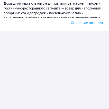
Домашний текстиль оптом для магазинов, маркетплейсов и
гостинично-ресторанного сегмента — товар для наполнения
ассортимента и допродаж к постельному белью и
покрывалам. Работаем от производителя в Иваново: прямой
Описание полность
контракт, стабильное качество и цена под регулярные
закупки.
Что в разделе
Сейчас в наличии — тканевые скатерти из рогожки в размерах
от 120×150 до 150×220 см. Раздел пополняется; актуальный
ассортимент — в карточках.
Оптом в Иваново
Отгружаем оптом от 10 000 ₽, скидки от объёма, оплата по
счёту от организации, доставка по РФ и СНГ.
Смотрите
скатерти оптом
, а также
покрывала
и
комплекты
постельного белья
. Расчёт под объём — заявка или 8 (800)
500-08-53.