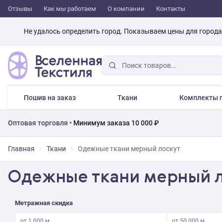
Отзывы
Как мы работаем
О компании
Контакты
Не удалось определить город. Показываем цены для город
Пошив на заказ
Ткани
Комплекты п
Оптовая торговля •
Минимум заказа 10 000 ₽
Главная
Ткани
Одежные ткани мерный лоскут
Одежные ткани мерный 
Метражная скидка
от 1 000 м
от 50 000 м