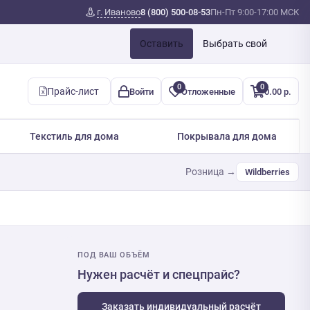
г. Иваново
8 (800) 500-08-53
Пн-Пт 9:00-17:00 МСК
Оставить
Выбрать свой
0
0
Прайс-лист
Войти
Отложенные
0.00 р.
Текстиль для дома
Покрывала для дома
Розница →
Wildberries
ПОД ВАШ ОБЪЁМ
Нужен расчёт и спецпрайс?
Заказать индивидуальный расчёт