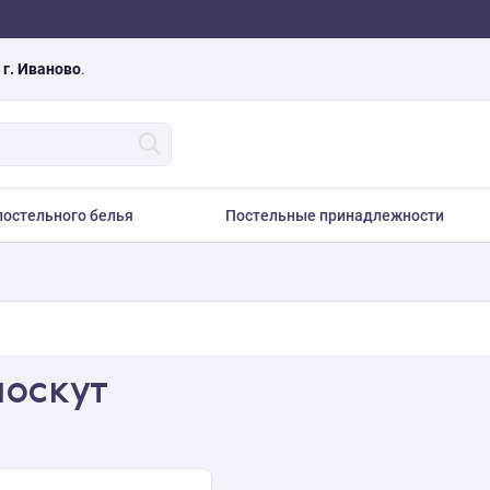
а
г. Иваново
.
остельного белья
Постельные принадлежности
лоскут