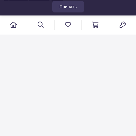
Принять
г. Иваново, пер. Конспиративный, 7
Режим работы: с 9:00 до 17:00
Сб.- Вс. выходной день
8 800 500-08-53
VT-115@yandex.ru
Бесплатный звонок по РФ
Писать по общим вопросам