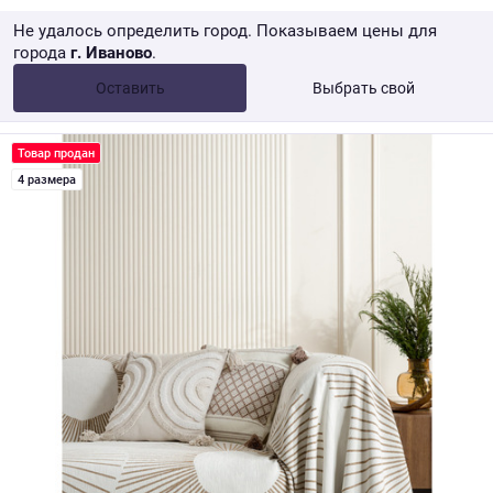
Не удалось определить город. Показываем цены для
города
г. Иваново
.
Опт •
от 10 000 ₽
Оставить
Выбрать свой
Розница → WB
Товар продан
4 размера