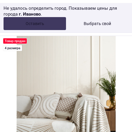
Не удалось определить город. Показываем цены для
города
г. Иваново
.
Опт •
от 10 000 ₽
Оставить
Выбрать свой
Розница → WB
Товар продан
4 размера