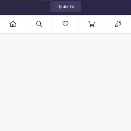
Принять
г. Иваново, пер. Конспиративный, 7
Режим работы: с 9:00 до 17:00
Сб.- Вс. выходной день
8 800 500-08-53
VT-115@yandex.ru
Бесплатный звонок по РФ
Писать по общим вопросам