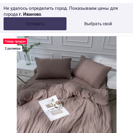
Не удалось определить город. Показываем цены для
города
г. Иваново
.
Опт •
от 10 000 ₽
Оставить
Выбрать свой
Розница → WB
Товар продан
2 размера