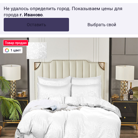
Не удалось определить город. Показываем цены для
города
г. Иваново
.
Опт •
от 10 000 ₽
Оставить
Выбрать свой
Розница → WB
Товар продан
1 цвет