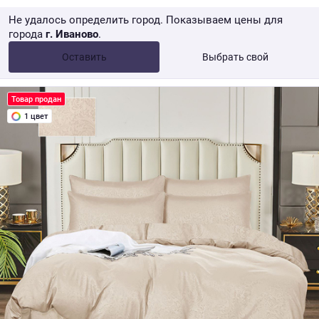
Не удалось определить город. Показываем цены для
города
г. Иваново
.
Опт •
от 10 000 ₽
Оставить
Выбрать свой
Розница → WB
Товар продан
1 цвет