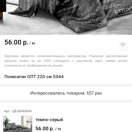
56.00 р.
/ м
Картинка является ознакомительным материалом. Реальное расположение
рисунка может не на 100% совпадать с картинкой. Цвет товара может
отличаться от изображения на экране.
Полисатин ОПТ 220 см 5044
Интересовались товаром: 657 раз
Арт.: ЦБ-00043604
темно-серый
56.00 р.
/ м