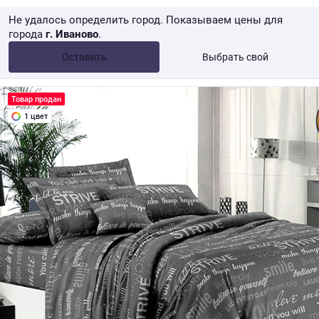
Не удалось определить город. Показываем цены для
города
г. Иваново
.
Опт •
от 10 000 ₽
Оставить
Выбрать свой
Розница → WB
Товар продан
1 цвет