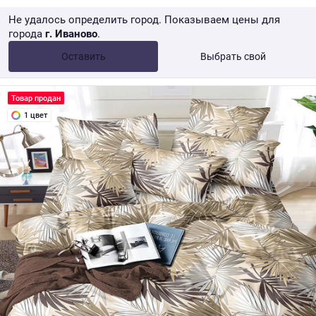
Не удалось определить город. Показываем цены для
города
г. Иваново
.
Опт •
от 10 000 ₽
Оставить
Выбрать свой
Розница → WB
Товар продан
1 цвет