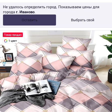
Не удалось определить город. Показываем цены для
города
г. Иваново
.
Опт •
от 10 000 ₽
Оставить
Выбрать свой
Розница → WB
Товар продан
1 цвет