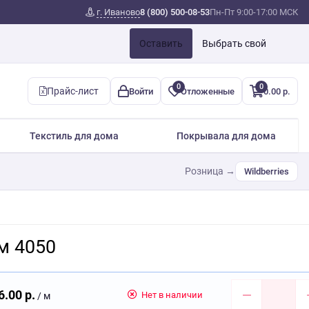
г. Иваново
8 (800) 500-08-53
Пн-Пт 9:00-17:00 МСК
Оставить
Выбрать свой
0
0
Прайс-лист
Войти
Отложенные
0.00 р.
Текстиль для дома
Покрывала для дома
Розница →
Wildberries
м 4050
6.00 р.
Нет в наличии
/ м