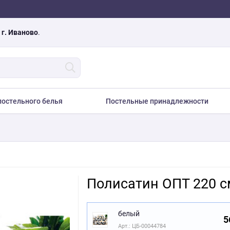
а
г. Иваново
.
остельного белья
Постельные принадлежности
Полисатин ОПТ 220 с
белый
5
Арт.: ЦБ-00044784