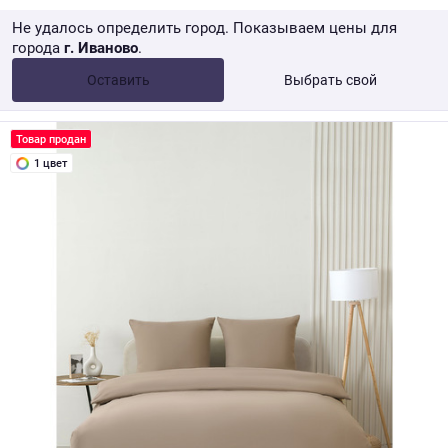
Не удалось определить город. Показываем цены для
города
г. Иваново
.
Опт •
от 10 000 ₽
Оставить
Выбрать свой
Розница → WB
Товар продан
1 цвет