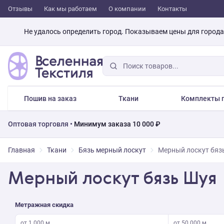
Отзывы
Как мы работаем
О компании
Контакты
Не удалось определить город. Показываем цены для город
Пошив на заказ
Ткани
Комплекты п
Оптовая торговля •
Минимум заказа 10 000 ₽
Главная
Ткани
Бязь мерный лоскут
Мерный лоскут бязь
Мерный лоскут бязь Шуя
Метражная скидка
от 1 000 м
от 50 000 м