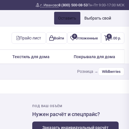
г. Иваново
8 (800) 500-08-53
Пн-Пт 9:00-17:00 МСК
Оставить
Выбрать свой
0
0
Прайс-лист
Войти
Отложенные
0.00 р.
Текстиль для дома
Покрывала для дома
Розница →
Wildberries
ПОД ВАШ ОБЪЁМ
Нужен расчёт и спецпрайс?
Заказать индивидуальный расчёт