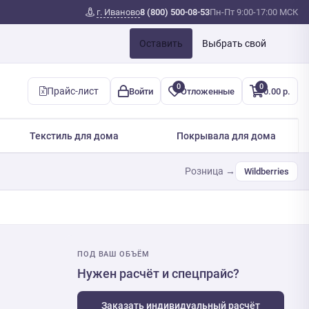
г. Иваново
8 (800) 500-08-53
Пн-Пт 9:00-17:00 МСК
Оставить
Выбрать свой
0
0
Прайс-лист
Войти
Отложенные
0.00 р.
Текстиль для дома
Покрывала для дома
Розница →
Wildberries
ПОД ВАШ ОБЪЁМ
Нужен расчёт и спецпрайс?
Заказать индивидуальный расчёт