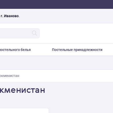
а
г. Иваново
.
остельного белья
Постельные принадлежности
ркменистан
ркменистан