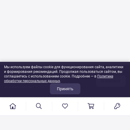
Мы используем файлы cookie для функционирования сайта, аналитики
и формирования рекомендаций. Продолжая пользоваться сайтом, вы
277 ₽
соглашаетесь с использованием cookie. Подробнее — в
Политике
В корзину
обработки персональных данных
1
шт
.
до минимума ещё 9 723 ₽
Принять