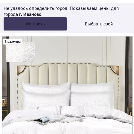
Не удалось определить город. Показываем цены для
города
г. Иваново
.
Опт •
от 10 000 ₽
Оставить
Выбрать свой
Розница → WB
3 размера