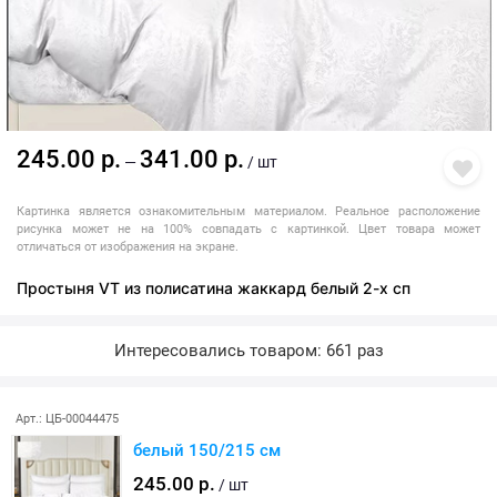
245.00 р.
341.00 р.
—
/ шт
Картинка является ознакомительным материалом. Реальное расположение
рисунка может не на 100% совпадать с картинкой. Цвет товара может
отличаться от изображения на экране.
Простыня VT из полисатина жаккард белый 2-х сп
Интересовались товаром: 661 раз
Арт.: ЦБ-00044475
белый 150/215 см
245.00 р.
/ шт