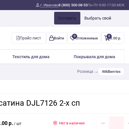
г. Иваново
8 (800) 500-08-53
Пн-Пт 9:00-17:00 МСК
Оставить
Выбрать свой
0
0
Прайс-лист
Войти
Отложенные
0.00 р.
Текстиль для дома
Покрывала для дома
Розница →
Wildberries
атина DJL7126 2-х сп
.00 р.
Нет в наличии
/ шт