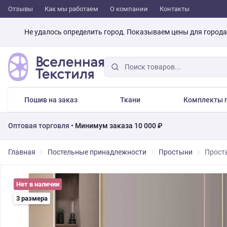
Отзывы
Как мы работаем
О компании
Контакты
Не удалось определить город. Показываем цены для город
Пошив на заказ
Ткани
Комплекты п
Оптовая торговля •
Минимум заказа 10 000 ₽
Главная
Постельные принадлежности
Простыни
Просты
Нет в наличии
3 размера