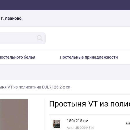
а
г. Иваново
.
остельного белья
Постельные принадлежности
ня VT из полисатина DJL7126 2-х сп
Простыня VT из полис
150/215 см
**
Арт.: ЦБ-00044514