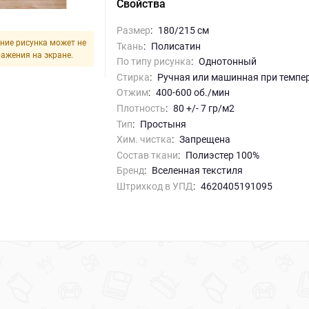
Свойства
Размер
:
180/215 см
ние рисунка может не
Ткань
:
Полисатин
ражения на экране.
По типу рисунка
:
однотонный
Стирка
:
ручная или машинная при темпе
Отжим
:
400-600 об./мин
Плотность
:
80 +/- 7 гр/м2
Тип
:
Простыня
Хим. чистка
:
запрещена
Состав ткани
:
Полиэстер 100%
Бренд
:
Вселенная текстиля
Штрихкод в УПД
:
4620405191095