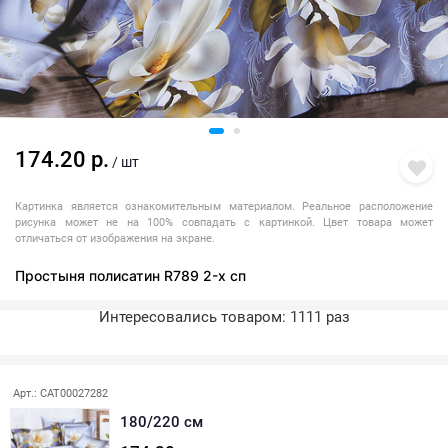
174.20 р.
/ шт
Картинка является ознакомительным материалом. Реальное расположение
рисунка может не на 100% совпадать с картинкой. Цвет товара может
отличаться от изображения на экране.
Простыня полисатин R789 2-х сп
Интересовались товаром: 1111 раз
Последняя покупка: более месяца назад
Арт.: CAT00027282
180/220 см