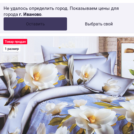
Не удалось определить город. Показываем цены для
города
г. Иваново
.
Опт •
от 10 000 ₽
Оставить
Выбрать свой
Розница → WB
Товар продан
1 размер