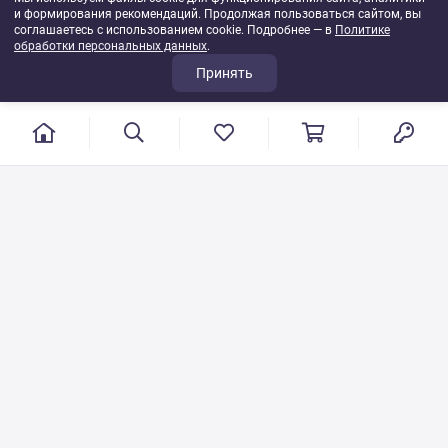
и формирования рекомендаций. Продолжая пользоваться сайтом, вы
соглашаетесь с использованием cookie. Подробнее — в
Политике
обработки персональных данных
.
Принять
г. Иваново, пер. Конспиративный, 7
Режим работы: с 9:00 до 17:00
Сб.- Вс. выходной день