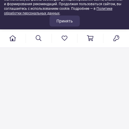
и формирования рекомендаций. Продолжая пользоваться сайтом, вы
соглашаетесь с использованием cookie. Подробнее — в
Политике
обработки персональных данных
.
Принять
г. Иваново, пер. Конспиративный, 7
Режим работы: с 9:00 до 17:00
Сб.- Вс. выходной день