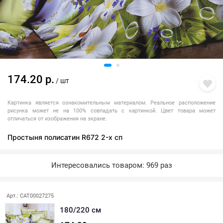
174.20 р.
/ шт
Картинка является ознакомительным материалом. Реальное расположение
рисунка может не на 100% совпадать с картинкой. Цвет товара может
отличаться от изображения на экране.
Простыня полисатин R672 2-х сп
Интересовались товаром: 969 раз
Последняя покупка: более месяца назад
Арт.: CAT00027275
180/220 см