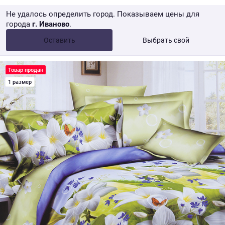
Не удалось определить город. Показываем цены для
города
г. Иваново
.
Опт •
от 10 000 ₽
Оставить
Выбрать свой
Розница → WB
Товар продан
1 размер