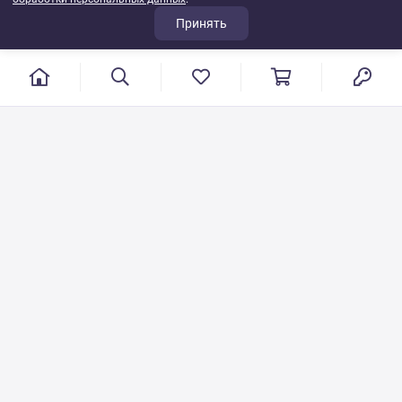
Принять
г. Иваново, пер. Конспиративный, 7
Режим работы: с 9:00 до 17:00
Сб.- Вс. выходной день
8 800 500-08-53
VT-115@yandex.ru
Бесплатный звонок по РФ
Писать по общим вопросам