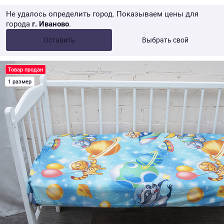
Не удалось определить город. Показываем цены для
города
г. Иваново
.
Опт •
от 10 000 ₽
Оставить
Выбрать свой
Розница → WB
Товар продан
1 размер