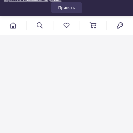
Принять
г. Иваново, пер. Конспиративный, 7
Режим работы: с 9:00 до 17:00
Сб.- Вс. выходной день
8 800 500-08-53
VT-115@yandex.ru
Бесплатный звонок по РФ
Писать по общим вопросам