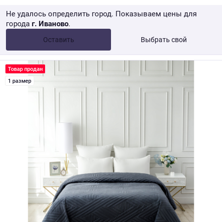
Не удалось определить город. Показываем цены для
города
г. Иваново
.
Опт •
от 10 000 ₽
Оставить
Выбрать свой
Розница → WB
Товар продан
1 размер