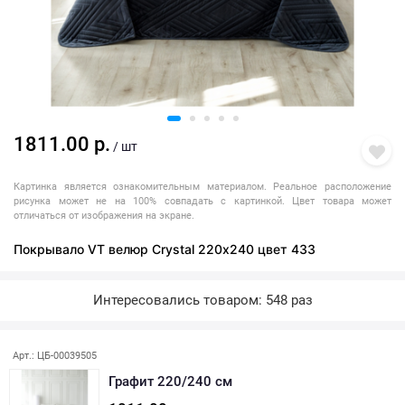
1811.00 р.
/ шт
Картинка является ознакомительным материалом. Реальное расположение
рисунка может не на 100% совпадать с картинкой. Цвет товара может
отличаться от изображения на экране.
Покрывало VT велюр Crystal 220х240 цвет 433
Интересовались товаром: 548 раз
Арт.: ЦБ-00039505
Графит 220/240 см