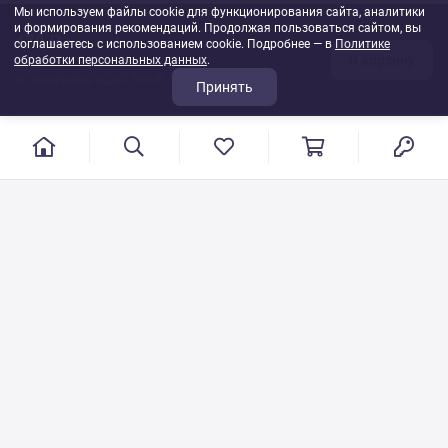
Мы используем файлы cookie для функционирования сайта, аналитики
и формирования рекомендаций. Продолжая пользоваться сайтом, вы
470 ₽
соглашаетесь с использованием cookie. Подробнее — в
Политике
В корзину
обработки персональных данных
1
шт
.
до минимума ещё 9 530 ₽
Принять
г. Иваново, пер. Конспиративный, 7
Режим работы: с 9:00 до 17:00
Сб.- Вс. выходной день