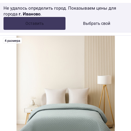
Не удалось определить город. Показываем цены для
города
г. Иваново
.
Опт •
от 10 000 ₽
Оставить
Выбрать свой
Розница → WB
4 размера