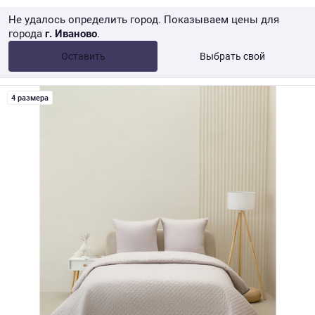
Не удалось определить город. Показываем цены для
города
г. Иваново
.
Опт •
от 10 000 ₽
Оставить
Выбрать свой
Розница → WB
4 размера