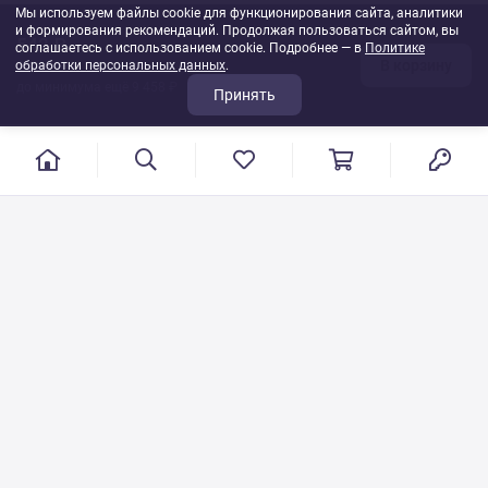
Мы используем файлы cookie для функционирования сайта, аналитики
и формирования рекомендаций. Продолжая пользоваться сайтом, вы
542 ₽
соглашаетесь с использованием cookie. Подробнее — в
Политике
В корзину
обработки персональных данных
1
шт
.
до минимума ещё 9 458 ₽
Принять
г. Иваново, пер. Конспиративный, 7
Режим работы: с 9:00 до 17:00
Сб.- Вс. выходной день