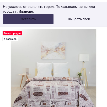
Не удалось определить город. Показываем цены для
города
г. Иваново
.
Опт •
от 10 000 ₽
Оставить
Выбрать свой
Розница → WB
Товар продан
4 размера