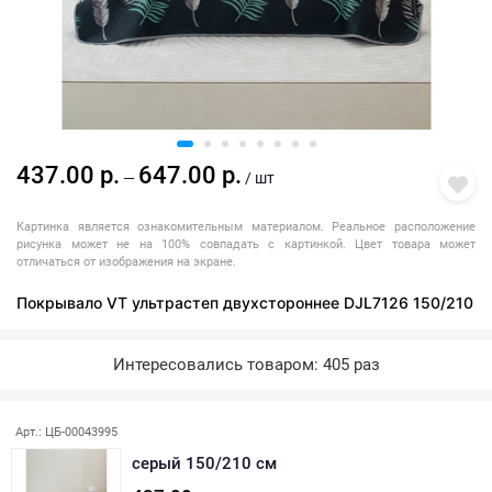
437.00 р.
647.00 р.
—
/ шт
Картинка является ознакомительным материалом. Реальное расположение
рисунка может не на 100% совпадать с картинкой. Цвет товара может
отличаться от изображения на экране.
Покрывало VT ультрастеп двухстороннее DJL7126 150/210
Интересовались товаром: 405 раз
Арт.: ЦБ-00043995
серый 150/210 см