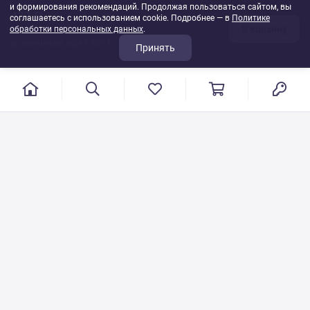
и формирования рекомендаций. Продолжая пользоваться сайтом, вы
437 ₽
соглашаетесь с использованием cookie. Подробнее — в
Политике
В корзину
обработки персональных данных
1
шт
.
до минимума ещё 9 563 ₽
Принять
г. Иваново, пер. Конспиративный, 7
Режим работы: с 9:00 до 17:00
Сб.- Вс. выходной день