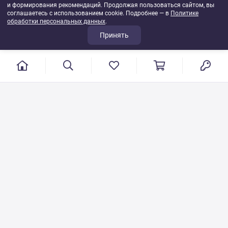
и формирования рекомендаций. Продолжая пользоваться сайтом, вы
соглашаетесь с использованием cookie. Подробнее — в
Политике
обработки персональных данных
.
Принять
г. Иваново, пер. Конспиративный, 7
Режим работы: с 9:00 до 17:00
Сб.- Вс. выходной день