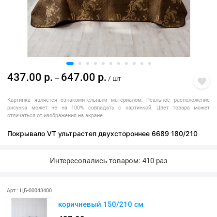
437.00 р.
647.00 р.
—
/ шт
Картинка является ознакомительным материалом. Реальное расположение
рисунка может не на 100% совпадать с картинкой. Цвет товара может
отличаться от изображения на экране.
Покрывало VT ультрастеп двухстороннее 6689 180/210
Интересовались товаром: 410 раз
Арт.: ЦБ-00043400
коричневый 150/210 см