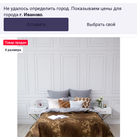
Не удалось определить город. Показываем цены для
города
г. Иваново
.
Опт •
от 10 000 ₽
Оставить
Выбрать свой
Розница → WB
Товар продан
4 размера