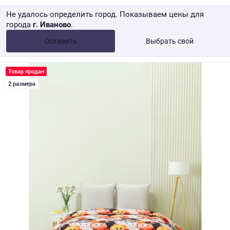
Не удалось определить город. Показываем цены для
города
г. Иваново
.
Опт •
от 10 000 ₽
Оставить
Выбрать свой
Розница → WB
Товар продан
2 размера