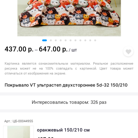
437.00 р.
647.00 р.
—
/ шт
Картинка является ознакомительным материалом. Реальное расположение
рисунка может не на 100% совпадать с картинкой. Цвет товара может
отличаться от изображения на экране.
Покрывало VT ультрастеп двухстороннее 5d-32 150/210
Интересовались товаром: 326 раз
Арт.: ЦБ-00044955
оранжевый 150/210 см