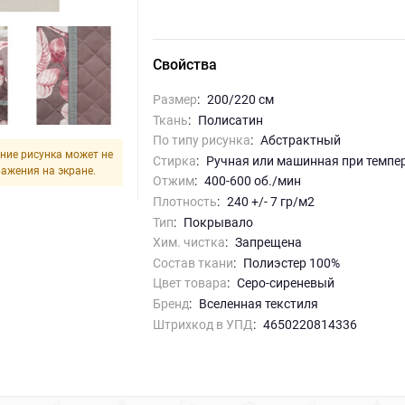
Свойства
Размер
:
200/220 см
Ткань
:
Полисатин
По типу рисунка
:
абстрактный
ние рисунка может не
Стирка
:
ручная или машинная при темпе
ражения на экране.
Отжим
:
400-600 об./мин
Плотность
:
240 +/- 7 гр/м2
Тип
:
Покрывало
Хим. чистка
:
запрещена
Состав ткани
:
Полиэстер 100%
Цвет товара
:
серо-сиреневый
Бренд
:
Вселенная текстиля
Штрихкод в УПД
:
4650220814336