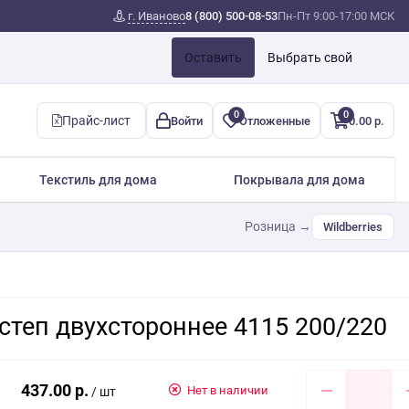
г. Иваново
8 (800) 500-08-53
Пн-Пт 9:00-17:00 МСК
Оставить
Выбрать свой
0
0
Прайс-лист
Войти
Отложенные
0.00 р.
Текстиль для дома
Покрывала для дома
Розница →
Wildberries
степ двухстороннее 4115 200/220
437.00 р.
Нет в наличии
/ шт