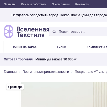
Отзывы
Как мы работаем
О компании
Контакты
Не удалось определить город. Показываем цены для город
Пошив на заказ
Ткани
Комплекты п
Оптовая торговля •
Минимум заказа 10 000 ₽
Главная
Постельные принадлежности
Покрывало VT ультр
4 размера