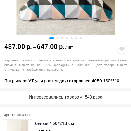
437.00 р.
647.00 р.
—
/ шт
Картинка является ознакомительным материалом. Реальное расположение
рисунка может не на 100% совпадать с картинкой. Цвет товара может
отличаться от изображения на экране.
Покрывало VT ультрастеп двухстороннее 4050 150/210
Интересовались товаром: 543 раза
Последняя покупка: более месяца назад
Арт.: ЦБ-00043383
белый 150/210 см