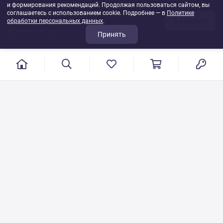
и формирования рекомендаций. Продолжая пользоваться сайтом, вы
437 ₽
соглашаетесь с использованием cookie. Подробнее — в
Политике
В корзину
обработки персональных данных
1
шт
.
до минимума ещё 9 563 ₽
Принять
г. Иваново, пер. Конспиративный, 7
Режим работы: с 9:00 до 17:00
Сб.- Вс. выходной день