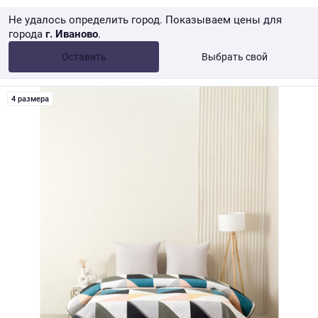
Не удалось определить город. Показываем цены для
города
г. Иваново
.
Опт •
от 10 000 ₽
Оставить
Выбрать свой
Розница → WB
4 размера