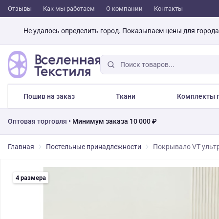
Отзывы
Как мы работаем
О компании
Контакты
Не удалось определить город. Показываем цены для город
Пошив на заказ
Ткани
Комплекты п
Оптовая торговля •
Минимум заказа 10 000 ₽
Главная
Постельные принадлежности
Покрывало VT ультр
4 размера