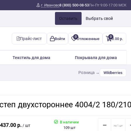
г. Иваново
8 (800) 500-08-53
Пн-Пт 9:00-17:00 МСК
Оставить
Выбрать свой
0
0
Прайс-лист
Войти
Отложенные
0.00 р.
Текстиль для дома
Покрывала для дома
Розница →
Wildberries
степ двухстороннее 4004/2 180/21
В наличии
437.00 р.
/ шт
109 шт