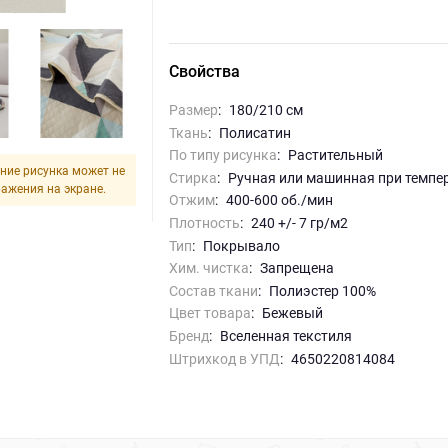
Свойства
Размер
:
180/210 см
Ткань
:
Полисатин
По типу рисунка
:
Растительный
ние рисунка может не
Стирка
:
ручная или машинная при темпе
ражения на экране.
Отжим
:
400-600 об./мин
Плотность
:
240 +/- 7 гр/м2
Тип
:
Покрывало
Хим. чистка
:
запрещена
Состав ткани
:
Полиэстер 100%
Цвет товара
:
бежевый
Бренд
:
Вселенная текстиля
Штрихкод в УПД
:
4650220814084