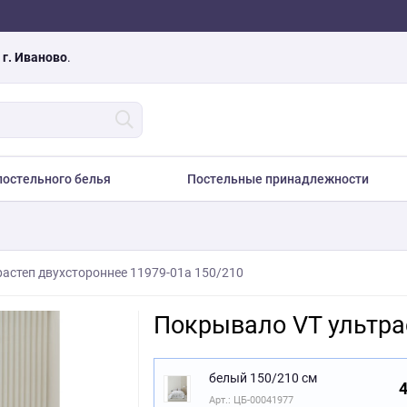
а
г. Иваново
.
остельного белья
Постельные принадлежности
астеп двухстороннее 11979-01a 150/210
Покрывало VT ультра
белый 150/210 см
4
Арт.: ЦБ-00041977