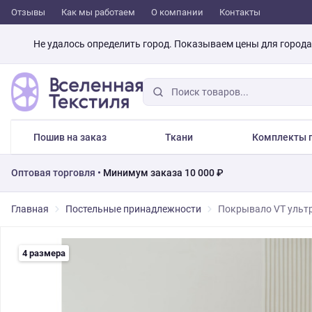
Отзывы
Как мы работаем
О компании
Контакты
Не удалось определить город. Показываем цены для город
Пошив на заказ
Ткани
Комплекты п
Оптовая торговля •
Минимум заказа 10 000 ₽
Главная
Постельные принадлежности
Покрывало VT ультр
4 размера