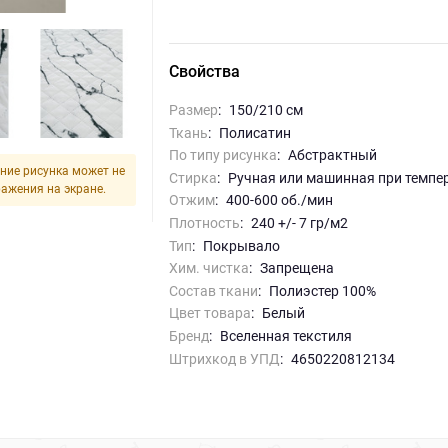
Свойства
Размер
:
150/210 см
Ткань
:
Полисатин
По типу рисунка
:
абстрактный
ние рисунка может не
Стирка
:
ручная или машинная при темпе
ражения на экране.
Отжим
:
400-600 об./мин
Плотность
:
240 +/- 7 гр/м2
Тип
:
Покрывало
Хим. чистка
:
запрещена
Состав ткани
:
Полиэстер 100%
Цвет товара
:
белый
Бренд
:
Вселенная текстиля
Штрихкод в УПД
:
4650220812134