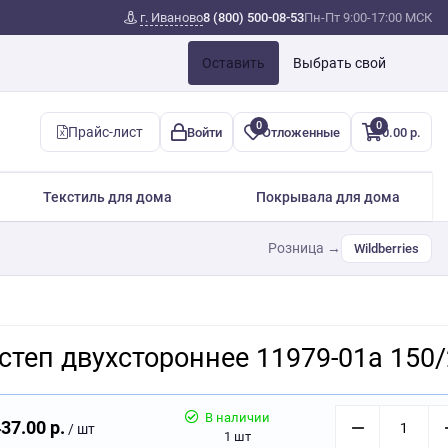
г. Иваново
8 (800) 500-08-53
Пн-Пт 9:00-17:00 МСК
Оставить
Выбрать свой
0
0
Прайс-лист
Войти
Отложенные
0.00 р.
Текстиль для дома
Покрывала для дома
Розница →
Wildberries
степ двухстороннее 11979-01a 150
В наличии
37.00 р.
/ шт
1 шт