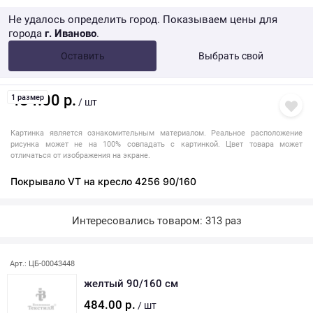
Не удалось определить город. Показываем цены для
города
г. Иваново
.
Опт •
от 10 000 ₽
Оставить
Выбрать свой
Розница → WB
484.00 р.
1 размер
/ шт
Картинка является ознакомительным материалом. Реальное расположение
рисунка может не на 100% совпадать с картинкой. Цвет товара может
отличаться от изображения на экране.
Покрывало VT на кресло 4256 90/160
Интересовались товаром: 313 раз
Арт.: ЦБ-00043448
желтый 90/160 см
484.00 р.
/ шт