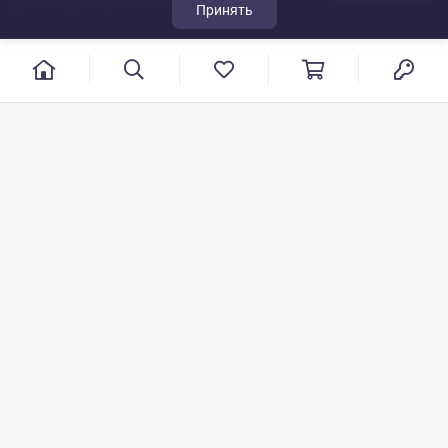
до минимума ещё 9 516 ₽
Принять
г. Иваново, пер. Конспиративный, 7
Режим работы: с 9:00 до 17:00
Сб.- Вс. выходной день
8 800 500-08-53
VT-115@yandex.ru
Бесплатный звонок по РФ
Писать по общим вопросам