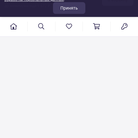
до минимума ещё 9 672 ₽
Принять
г. Иваново, пер. Конспиративный, 7
Режим работы: с 9:00 до 17:00
Сб.- Вс. выходной день
8 800 500-08-53
VT-115@yandex.ru
Бесплатный звонок по РФ
Писать по общим вопросам