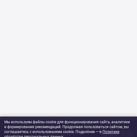
Мы используем файлы cookie для функционирования сайта, аналитики
и формирования рекомендаций. Продолжая пользоваться сайтом, вы
328 ₽
соглашаетесь с использованием cookie. Подробнее — в
Политике
В корзину
обработки персональных данных
1
шт
.