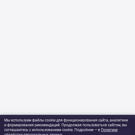
Мы используем файлы cookie для функционирования сайта, аналитики
и формирования рекомендаций. Продолжая пользоваться сайтом, вы
564 ₽
соглашаетесь с использованием cookie. Подробнее — в
Политике
В корзину
обработки персональных данных
1
шт
.