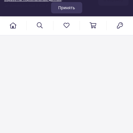
до минимума ещё 9 436 ₽
Принять
г. Иваново, пер. Конспиративный, 7
Режим работы: с 9:00 до 17:00
Сб.- Вс. выходной день
8 800 500-08-53
VT-115@yandex.ru
Бесплатный звонок по РФ
Писать по общим вопросам