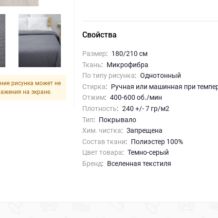
Свойства
Размер
:
180/210 см
Ткань
:
Микрофибра
По типу рисунка
:
однотонный
ние рисунка может не
Стирка
:
ручная или машинная при темпе
ражения на экране.
Отжим
:
400-600 об./мин
Плотность
:
240 +/- 7 гр/м2
Тип
:
Покрывало
Хим. чистка
:
запрещена
Состав ткани
:
Полиэстер 100%
Цвет товара
:
темно-серый
Бренд
:
Вселенная текстиля