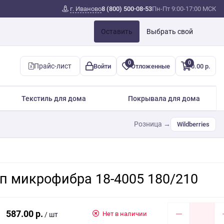
г. Иваново
8 (800) 500-08-53
Пн-Пт 9:00-17:00 МСК
Оставить
Выбрать свой
0
0
Прайс-лист
Войти
Отложенные
0.00 р.
Текстиль для дома
Покрывала для дома
Розница →
Wildberries
п микрофибра 18-4005 180/210
587.00 р.
Нет в наличии
/ шт