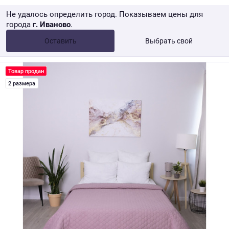
Не удалось определить город. Показываем цены для
города
г. Иваново
.
Опт •
от 10 000 ₽
Оставить
Выбрать свой
Розница → WB
Товар продан
2 размера