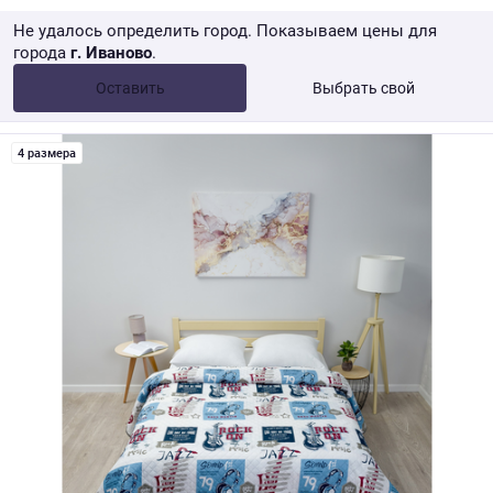
Не удалось определить город. Показываем цены для
города
г. Иваново
.
Опт •
от 10 000 ₽
Оставить
Выбрать свой
Розница → WB
4 размера