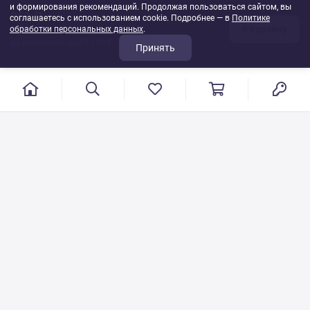
и формирования рекомендаций. Продолжая пользоваться сайтом, вы
861 ₽
соглашаетесь с использованием cookie. Подробнее — в
Политике
В корзину
обработки персональных данных
1
шт
.
до минимума ещё 9 139 ₽
Принять
г. Иваново, пер. Конспиративный, 7
Режим работы: с 9:00 до 17:00
Сб.- Вс. выходной день