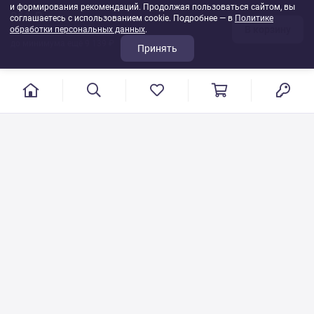
и формирования рекомендаций. Продолжая пользоваться сайтом, вы
861 ₽
соглашаетесь с использованием cookie. Подробнее — в
Политике
В корзину
обработки персональных данных
1
шт
.
до минимума ещё 9 139 ₽
Принять
г. Иваново, пер. Конспиративный, 7
Режим работы: с 9:00 до 17:00
Сб.- Вс. выходной день