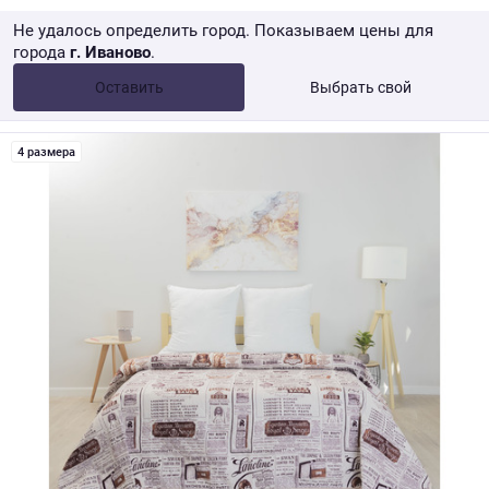
Не удалось определить город. Показываем цены для
города
г. Иваново
.
Опт •
от 10 000 ₽
Оставить
Выбрать свой
Розница → WB
4 размера