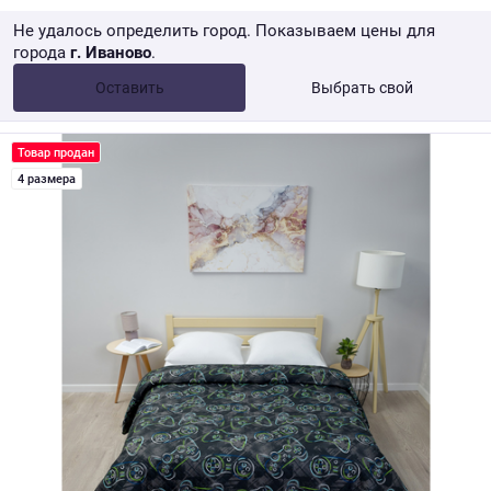
Не удалось определить город. Показываем цены для
города
г. Иваново
.
Опт •
от 10 000 ₽
Оставить
Выбрать свой
Розница → WB
Товар продан
4 размера