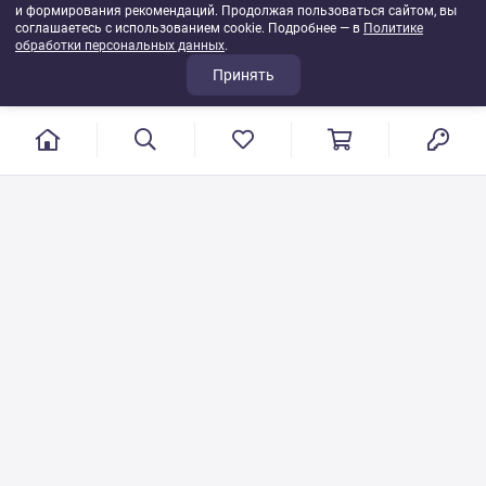
и формирования рекомендаций. Продолжая пользоваться сайтом, вы
соглашаетесь с использованием cookie. Подробнее — в
Политике
обработки персональных данных
.
Принять
г. Иваново, пер. Конспиративный, 7
Режим работы: с 9:00 до 17:00
Сб.- Вс. выходной день