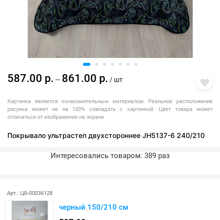
587.00 р.
861.00 р.
—
/ шт
Картинка является ознакомительным материалом. Реальное расположение
рисунка может не на 100% совпадать с картинкой. Цвет товара может
отличаться от изображения на экране.
Покрывало ультрастеп двухстороннее JH5137-6 240/210
Интересовались товаром: 389 раз
Последняя покупка: более месяца назад
Арт.: ЦБ-00036128
черный 150/210 см