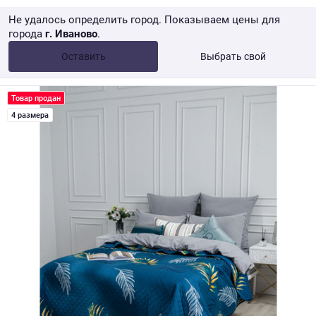
Не удалось определить город. Показываем цены для
города
г. Иваново
.
Опт •
от 10 000 ₽
Оставить
Выбрать свой
Розница → WB
Товар продан
4 размера