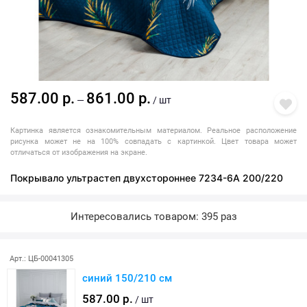
587.00 р.
861.00 р.
—
/ шт
Картинка является ознакомительным материалом. Реальное расположение
рисунка может не на 100% совпадать с картинкой. Цвет товара может
отличаться от изображения на экране.
Покрывало ультрастеп двухстороннее 7234-6A 200/220
Интересовались товаром: 395 раз
Арт.: ЦБ-00041305
синий 150/210 см
587.00 р.
/ шт