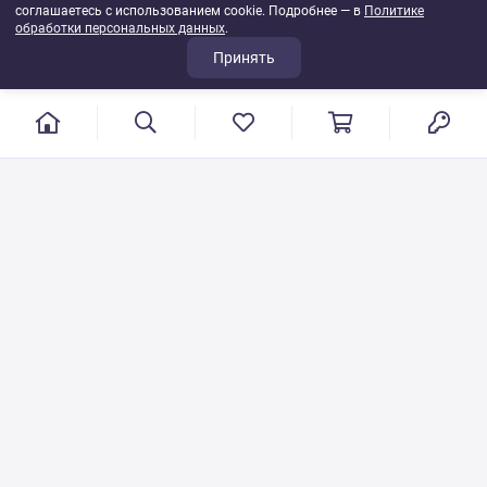
соглашаетесь с использованием cookie. Подробнее — в
Политике
обработки персональных данных
.
Принять
г. Иваново, пер. Конспиративный, 7
Режим работы: с 9:00 до 17:00
Сб.- Вс. выходной день
8 800 500-08-53
VT-115@yandex.ru