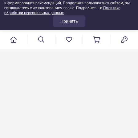
и формирования рекомендаций. Продолжая пользоваться сайтом, вы
соглашаетесь с использованием cookie. Подробнее — в
Политике
обработки персональных данных
.
Принять
г. Иваново, пер. Конспиративный, 7
Режим работы: с 9:00 до 17:00
Сб.- Вс. выходной день