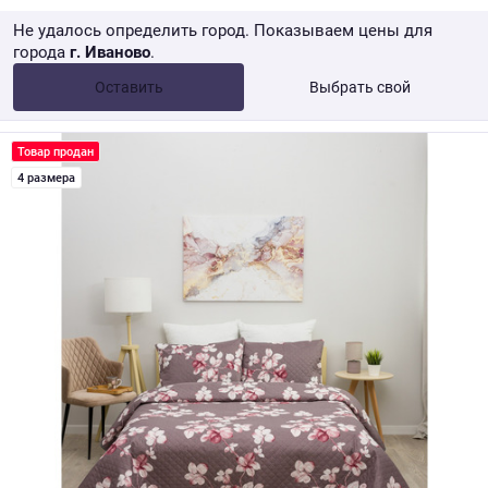
Не удалось определить город. Показываем цены для
города
г. Иваново
.
Опт •
от 10 000 ₽
Оставить
Выбрать свой
Розница → WB
Товар продан
4 размера