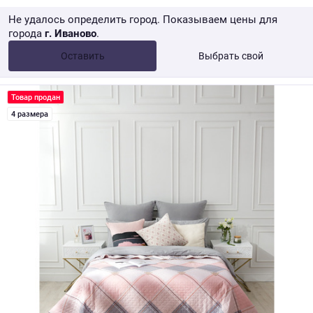
Не удалось определить город. Показываем цены для
города
г. Иваново
.
Опт •
от 10 000 ₽
Оставить
Выбрать свой
Розница → WB
Товар продан
4 размера