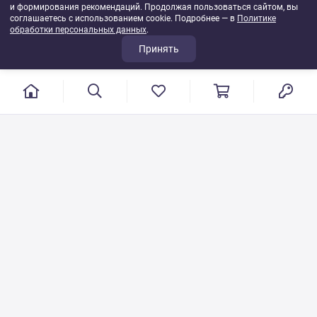
и формирования рекомендаций. Продолжая пользоваться сайтом, вы
соглашаетесь с использованием cookie. Подробнее — в
Политике
обработки персональных данных
.
Принять
г. Иваново, пер. Конспиративный, 7
Режим работы: с 9:00 до 17:00
Сб.- Вс. выходной день