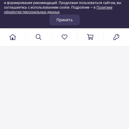
и формирования рекомендаций. Продолжая пользоваться сайтом, вы
соглашаетесь с использованием cookie. Подробнее — в
Политике
обработки персональных данных
.
Принять
г. Иваново, пер. Конспиративный, 7
Режим работы: с 9:00 до 17:00
Сб.- Вс. выходной день