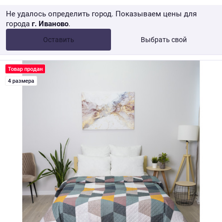
Не удалось определить город. Показываем цены для
города
г. Иваново
.
Опт •
от 10 000 ₽
Оставить
Выбрать свой
Розница → WB
Товар продан
4 размера