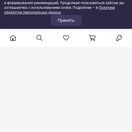
и формирования рекомендаций. Продолжая пользоваться сайтом, вы
соглашаетесь с использованием cookie. Подробнее — в
Политике
обработки персональных данных
.
Принять
г. Иваново, пер. Конспиративный, 7
Режим работы: с 9:00 до 17:00
Сб.- Вс. выходной день