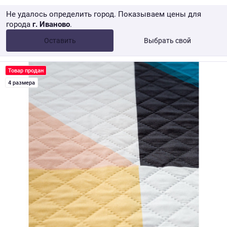
Не удалось определить город. Показываем цены для
города
г. Иваново
.
Опт •
от 10 000 ₽
Оставить
Выбрать свой
Розница → WB
Товар продан
4 размера