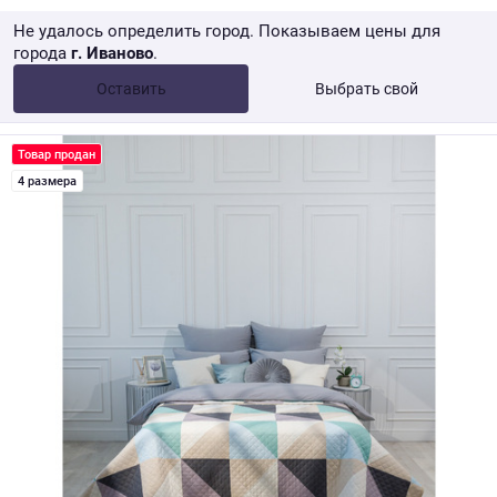
Не удалось определить город. Показываем цены для
города
г. Иваново
.
Опт •
от 10 000 ₽
Оставить
Выбрать свой
Розница → WB
Товар продан
4 размера