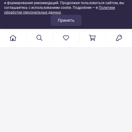
и формирования рекомендаций. Продолжая пользоваться сайтом, вы
соглашаетесь с использованием cookie. Подробнее — в
Политике
обработки персональных данных
.
Принять
г. Иваново, пер. Конспиративный, 7
Режим работы: с 9:00 до 17:00
Сб.- Вс. выходной день