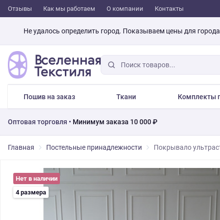
Отзывы
Как мы работаем
О компании
Контакты
Не удалось определить город. Показываем цены для город
Пошив на заказ
Ткани
Комплекты п
Оптовая торговля •
Минимум заказа 10 000 ₽
Главная
Постельные принадлежности
Покрывало ультраст
Нет в наличии
4 размера