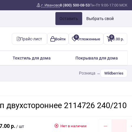
г. Иваново
8 (800) 500-08-53
Пн-Пт 9:00-17:00 МСК
Оставить
Выбрать свой
0
0
Прайс-лист
Войти
Отложенные
0.00 р.
Текстиль для дома
Покрывала для дома
Розница →
Wildberries
п двухстороннее 2114726 240/210
7.00 р.
Нет в наличии
/ шт