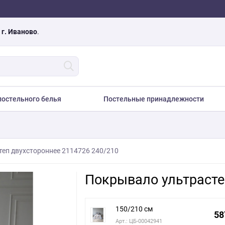
а
г. Иваново
.
остельного белья
Постельные принадлежности
еп двухстороннее 2114726 240/210
Покрывало ультрасте
150/210 см
58
Арт.: ЦБ-00042941