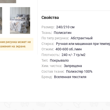
Свойства
Размер
:
240/210 см
Ткань
:
Полисатин
По типу рисунка
:
абстрактный
ние рисунка может не
Стирка
:
ручная или машинная при темпе
ражения на экране.
Отжим
:
400-600 об./мин
Плотность
:
240 +/- 7 гр/м2
Тип
:
Покрывало
Хим. чистка
:
запрещена
Состав ткани
:
Полиэстер 100%
Бренд
:
Вселенная текстиля